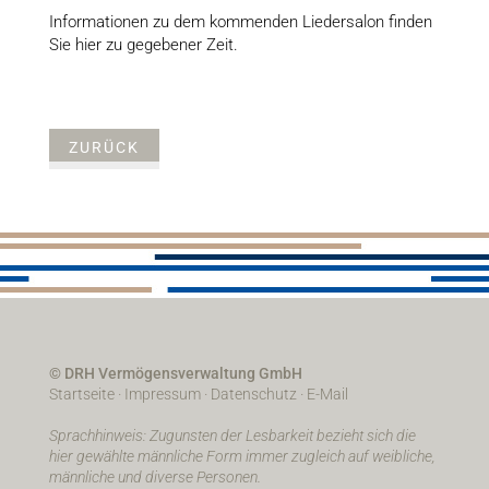
Informationen zu dem kommenden Liedersalon finden
Sie hier zu gegebener Zeit.
ZURÜCK
© DRH Vermögensverwaltung GmbH
Startseite
·
Impressum
·
Datenschutz
·
E-Mail
Sprachhinweis: Zugunsten der Lesbarkeit bezieht sich die
hier gewählte männliche Form immer zugleich auf weibliche,
männliche und diverse Personen.