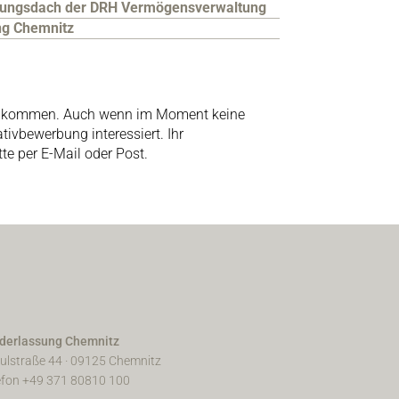
aftungsdach der DRH Vermögensverwaltung
ng Chemnitz​
willkommen. Auch wenn im Moment keine
ativbewerbung interessiert. Ihr
e per E-Mail oder Post.
derlassung Chemnitz
ulstraße 44 · 09125 Chemnitz
efon +49 371 80810 100