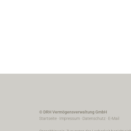
© DRH Vermögensverwaltung GmbH
Startseite
·
Impressum
·
Datenschutz
·
E-Mail