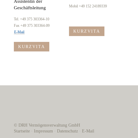
Assistentin der​
Mobil +49 152 24189339
Geschäftsleitung
Tel. +49 375 303364-10
Fax +49 375 303364-09
KURZVITA
E-Mail
KURZVITA
© DRH Vermögensverwaltung GmbH
Startseite
·
Impressum
·
Datenschutz
·
E-Mail