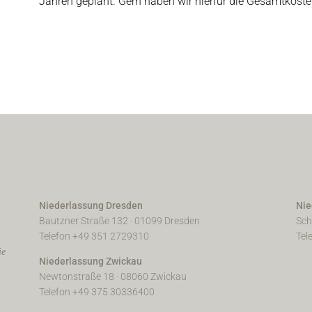
Jahren geplant. Gern haben wir hierfür die Gesamtkos
Niederlassung Dresden
Nie
Bautzner Straße 132 · 01099 Dresden
Sch
Telefon +49 351 2729310
Tel
ie
Niederlassung Zwickau
Newtonstraße 18 · 08060 Zwickau
Telefon +49 375 30336400