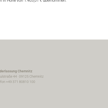
ten in Höhe von 1.403,01 € übernommen.
derlassung Chemnitz
ulstraße 44 · 09125 Chemnitz
efon +49 371 80810 100