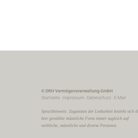
© DRH Vermögensverwaltung GmbH
Startseite
·
Impressum
·
Datenschutz
·
E-Mail
Sprachhinweis: Zugunsten der Lesbarkeit bezieht sich d
hier gewählte männliche Form immer zugleich auf
weibliche, männliche und diverse Personen.