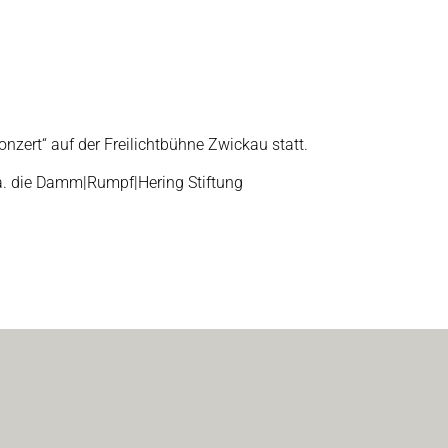
zert“ auf der Freilichtbühne Zwickau statt.
.a. die Damm|Rumpf|Hering Stiftung