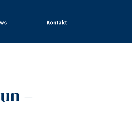
ws
Kontakt
tun –