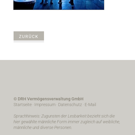
ZURÜCK
© DRH Vermögensverwaltung GmbH
Startseite
·
Impressum
·
Datenschutz
·
E-Mail
Sprachhinweis: Zugunsten der Lesbarkeit bezieht sich die
hier gewählte männliche Form immer zugleich auf weibliche,
männliche und diverse Personen.