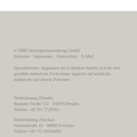
© DRH Vermögensverwaltung GmbH
Startseite
·
Impressum
·
Datenschutz
·
E-Mail
Sprachhinweis: Zugunsten der Lesbarkeit bezieht sich die hier
gewählte männliche Form immer zugleich auf weibliche,
männliche und diverse Personen.
Niederlassung Dresden
Bautzner Straße 132 · 01099 Dresden
Telefon +49 351 2729310
Niederlassung Zwickau
Newtonstraße 18 · 08060 Zwickau
Telefon +49 375 30336400