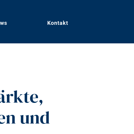
ws
Kontakt
ärkte,
en und