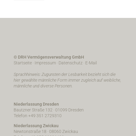
© DRH Vermögensverwaltung GmbH
Startseite
·
Impressum
·
Datenschutz
·
E-Mail
Sprachhinweis: Zugunsten der Lesbarkeit bezieht sich die
hier gewählte männliche Form immer zugleich auf weibliche,
männliche und diverse Personen.
Niederlassung Dresden
Bautzner Straße 132 · 01099 Dresden
Telefon +49 351 2729310
Niederlassung Zwickau
Newtonstraße 18 · 08060 Zwickau