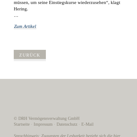
müssen, um seine Einstiegskurse wiederzusehen“, klagt
Hering.
…
Zum Artikel
ZURÜCK
© DRH Vermögensverwaltung GmbH
Startseite
·
Impressum
·
Datenschutz
·
E-Mail
Sprachhinweis: Zugunsten der Lesbarkeit bezieht sich die hier