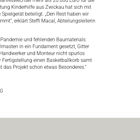
 Jahreswechsel mehr als 20.000 Euro für die
tung Kinderhilfe aus Zwickau hat sich mit
Spielgerät beteiligt. „Den Rest haben wir
t“, erklärt Steffi Macal, Abteilungsleiterin
r Pandemie und fehlenden Baumaterials
llmasten in ein Fundament gesetzt, Gitter
 Handwerker und Monteur nicht spurlos
 Fertigstellung einen Basketballkorb samt
st das Projekt schon etwas Besonderes.“
KG