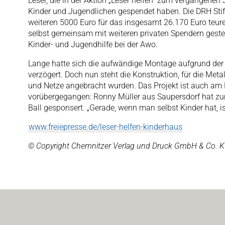
Leser, die in der Aktion „Leser helfen“ zum vergangenen
Kinder und Jugendlichen gespendet haben. Die DRH Stif
weiteren 5000 Euro für das insgesamt 26.170 Euro teure 
selbst gemeinsam mit weiteren privaten Spendern gestemm
Kinder- und Jugendhilfe bei der Awo.
Lange hatte sich die aufwändige Montage aufgrund de
verzögert. Doch nun steht die Konstruktion, für die Meta
und Netze angebracht wurden. Das Projekt ist auch am
vorübergegangen: Ronny Müller aus Saupersdorf hat zur
Ball gesponsert. „Gerade, wenn man selbst Kinder hat, i
www.freiepresse.de/leser-helfen-kinderhaus
© Copyright Chemnitzer Verlag und Druck GmbH & Co. 