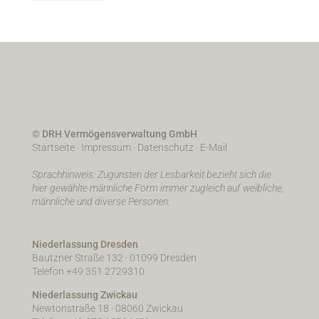
© DRH Vermögensverwaltung GmbH
Startseite
·
Impressum
·
Datenschutz
·
E-Mail
Sprachhinweis: Zugunsten der Lesbarkeit bezieht sich die
hier gewählte männliche Form immer zugleich auf weibliche,
männliche und diverse Personen.
Niederlassung Dresden
Bautzner Straße 132 · 01099 Dresden
Telefon +49 351 2729310
Niederlassung Zwickau
Newtonstraße 18 · 08060 Zwickau