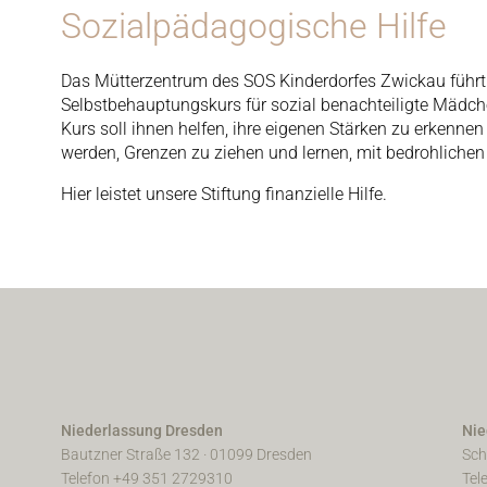
Sozialpädagogische Hilfe
Das Mütterzentrum des SOS Kinderdorfes Zwickau führt
Selbstbehauptungskurs für sozial benachteiligte Mädche
Kurs soll ihnen helfen, ihre eigenen Stärken zu erkenne
werden, Grenzen zu ziehen und lernen, mit bedrohliche
Hier leistet unsere Stiftung finanzielle Hilfe.
Niederlassung Dresden
Nie
Bautzner Straße 132 · 01099 Dresden
Sch
Telefon +49 351 2729310
Tel