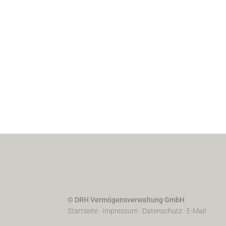
© DRH Vermögensverwaltung GmbH
Startseite
·
Impressum
·
Datenschutz
·
E-Mail