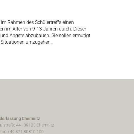
 im Rahmen des Schülertreffs einen
n im Alter von 9-13 Jahren durch. Dieser
n und Ängste abzubauen. Sie sollen ermutigt
n Situationen umzugehen.
derlassung Chemnitz
ulstraße 44 · 09125 Chemnitz
efon +49 371 80810 100