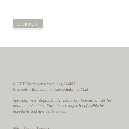
ZURÜCK
© DRH Vermögensverwaltung GmbH
Startseite
·
Impressum
·
Datenschutz
·
E-Mail
Sprachhinweis: Zugunsten der Lesbarkeit bezieht sich die hier
gewählte männliche Form immer zugleich auf weibliche,
männliche und diverse Personen.
Niederlassung Dresden