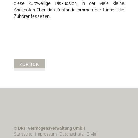
diese kurzweilige Diskussion, in der viele kleine
Anekdoten über das Zustandekommen der Einheit die
Zuhörer fesselten.
ZURÜCK
© DRH Vermögensverwaltung GmbH
Startseite
·
Impressum
·
Datenschutz
·
E-Mail