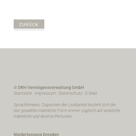
ZURÜCK
© DRH Vermögensverwaltung GmbH
Startseite
·
Impressum
·
Datenschutz
·
E-Mail
Sprachhinweis: Zugunsten der Lesbarkeit bezieht sich die
hier gewählte männliche Form immer zugleich auf weibliche,
männliche und diverse Personen.
Niederlassung Dresden