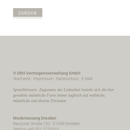
ZURÜCK
© DRH Vermögensverwaltung GmbH
Startseite
·
Impressum
·
Datenschutz
·
E-Mail
Sprachhinweis: Zugunsten der Lesbarkeit bezieht sich die hier
gewählte männliche Form immer zugleich auf weibliche,
männliche und diverse Personen.
Niederlassung Dresden
Bautzner Straße 132 · 01099 Dresden
Telefon +49 351 2729310