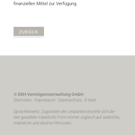
finanziellen Mittel zur Verfügung.
ZURÜCK
© DRH Vermögensverwaltung GmbH
Startseite
·
Impressum
·
Datenschutz
·
E-Mail
Sprachhinweis: Zugunsten der Lesbarkeit bezieht sich die
hier gewählte männliche Form immer zugleich auf weibliche,
männliche und diverse Personen.