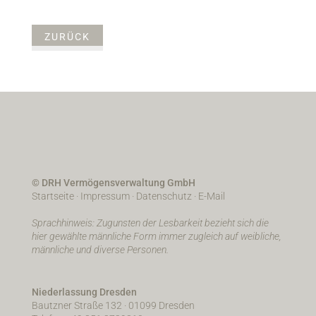
ZURÜCK
© DRH Vermögensverwaltung GmbH
Startseite
·
Impressum
·
Datenschutz
·
E-Mail
Sprachhinweis: Zugunsten der Lesbarkeit bezieht sich die
hier gewählte männliche Form immer zugleich auf weibliche,
männliche und diverse Personen.
Niederlassung Dresden
Bautzner Straße 132 · 01099 Dresden