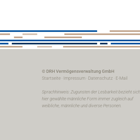
© DRH Vermögensverwaltung GmbH
Startseite
·
Impressum
·
Datenschutz
·
E-Mail
Sprachhinweis: Zugunsten der Lesbarkeit bezieht sich
hier gewählte männliche Form immer zugleich auf
weibliche, männliche und diverse Personen.