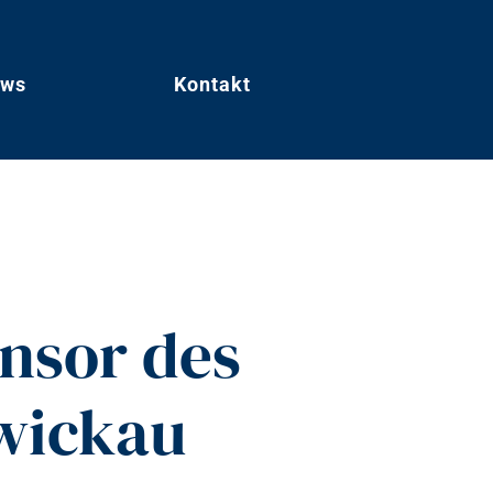
ws
Kontakt
nsor des
wickau