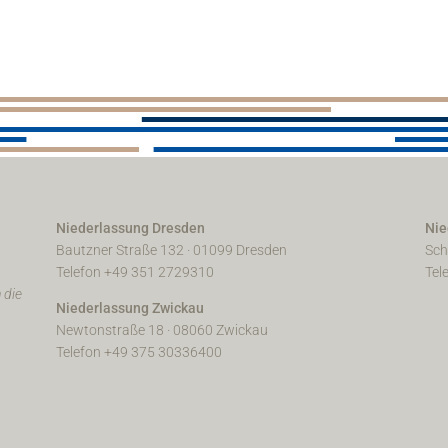
Niederlassung Dresden
Nie
Bautzner Straße 132 · 01099 Dresden
Sch
Telefon +49 351 2729310
Tel
 die
Niederlassung Zwickau
Newtonstraße 18 · 08060 Zwickau
Telefon +49 375 30336400