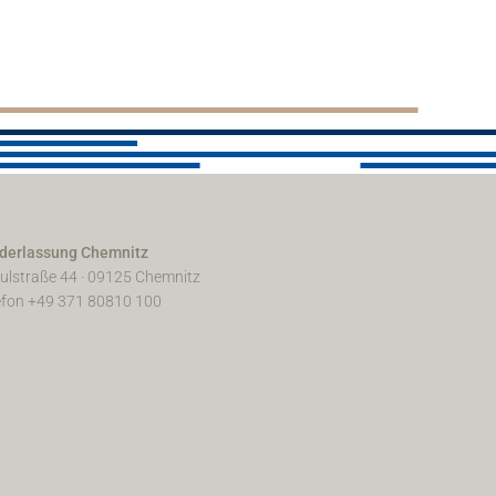
derlassung Chemnitz
ulstraße 44 · 09125 Chemnitz
efon +49 371 80810 100