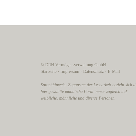
© DRH Vermögensverwaltung GmbH
Startseite
·
Impressum
·
Datenschutz
·
E-Mail
Sprachhinweis: Zugunsten der Lesbarkeit bezieht sich d
hier gewählte männliche Form immer zugleich auf
weibliche, männliche und diverse Personen.