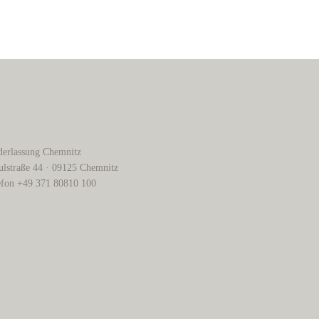
derlassung Chemnitz
ulstraße 44 · 09125 Chemnitz
efon +49 371 80810 100