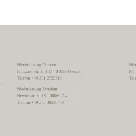
Niederlassung Dresden
Nie
Bautzner Straße 132 · 01099 Dresden
Sch
Telefon +49 351 2729310
Tel
ie
Niederlassung Zwickau
Newtonstraße 18 · 08060 Zwickau
Telefon +49 375 30336400