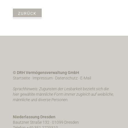
ZURÜCK
© DRH Vermögensverwaltung GmbH
Startseite
·
Impressum
·
Datenschutz
·
E-Mail
Sprachhinweis: Zugunsten der Lesbarkeit bezieht sich die
hier gewählte männliche Form immer zugleich auf weibliche,
männliche und diverse Personen.
Niederlassung Dresden
Bautzner Straße 132 · 01099 Dresden
Telefon +49 351 2729310