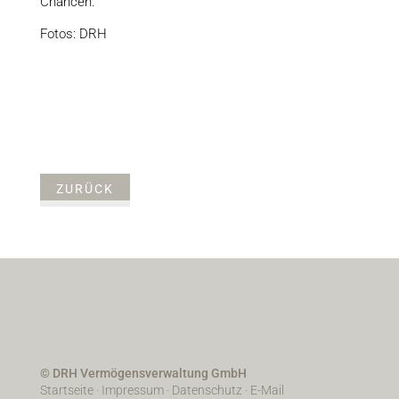
Chancen.
Fotos: DRH
ZURÜCK
© DRH Vermögensverwaltung GmbH
Startseite
·
Impressum
·
Datenschutz
·
E-Mail