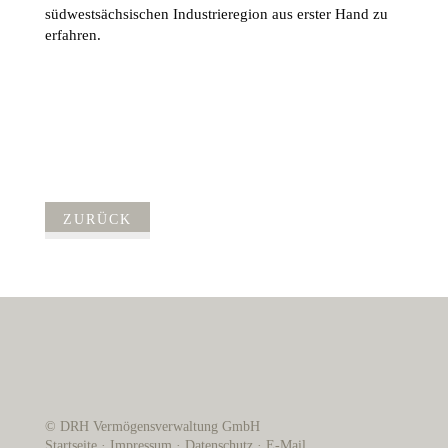
südwestsächsischen Industrieregion aus erster Hand zu
erfahren.
ZURÜCK
© DRH Vermögensverwaltung GmbH
Startseite
·
Impressum
·
Datenschutz
·
E-Mail