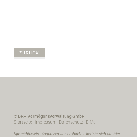
ZURÜCK
© DRH Vermögensverwaltung GmbH
Startseite
·
Impressum
·
Datenschutz
·
E-Mail
Sprachhinweis: Zugunsten der Lesbarkeit bezieht sich die hier