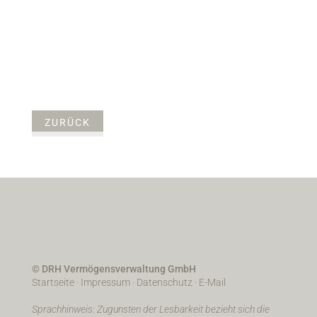
ZURÜCK
© DRH Vermögensverwaltung GmbH
Startseite
·
Impressum
·
Datenschutz
·
E-Mail
Sprachhinweis: Zugunsten der Lesbarkeit bezieht sich die