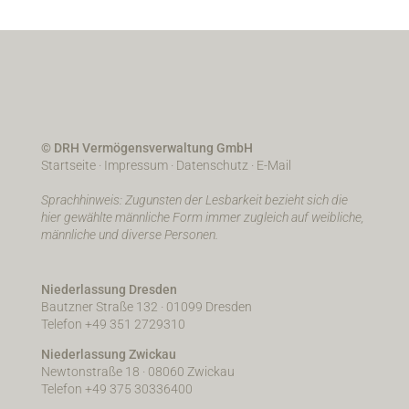
© DRH Vermögensverwaltung GmbH
Startseite
·
Impressum
·
Datenschutz
·
E-Mail
Sprachhinweis: Zugunsten der Lesbarkeit bezieht sich die
hier gewählte männliche Form immer zugleich auf weibliche,
männliche und diverse Personen.
Niederlassung Dresden
Bautzner Straße 132 · 01099 Dresden
Telefon +49 351 2729310
Niederlassung Zwickau
Newtonstraße 18 · 08060 Zwickau
Telefon +49 375 30336400