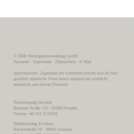
© DRH Vermögensverwaltung GmbH
Startseite
·
Impressum
·
Datenschutz
·
E-Mail
Sprachhinweis: Zugunsten der Lesbarkeit bezieht sich die hier
gewählte männliche Form immer zugleich auf weibliche,
männliche und diverse Personen.
Niederlassung Dresden
Bautzner Straße 132 · 01099 Dresden
Telefon +49 351 2729310
Niederlassung Zwickau
Newtonstraße 18 · 08060 Zwickau